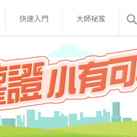
快速入門
大師祕笈